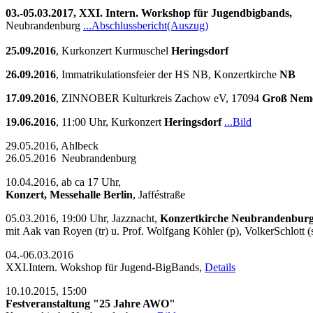
03.-05.03.2017, XXI. Intern. Workshop für Jugendbigbands,
Neubrandenburg
...Abschlussbericht(Auszug)
25.09.2016
, Kurkonzert Kurmuschel
Heringsdorf
26.09.2016
, Immatrikulationsfeier der HS NB, Konzertkirche
NB
17.09.2016
, ZINNOBER Kulturkreis Zachow eV, 17094
Groß Nem
19.06.2016
, 11:00 Uhr, Kurkonzert
Heringsdorf
...Bild
29.05.2016, Ahlbeck
26.05.2016 Neubrandenburg
10.04.2016, ab ca 17 Uhr,
Konzert, Messehalle Berlin
, Jafféstraße
05.03.2016, 19:00 Uhr, Jazznacht,
Konzertkirche Neubrandenb
mit Aak van Royen (tr) u. Prof. Wolfgang Köhler (p), VolkerSchlott
04.-06.03.2016
XXI.Intern. Wokshop für Jugend-BigBands,
Details
10.10.2015, 15:00
Festveranstaltung "25 Jahre AWO"