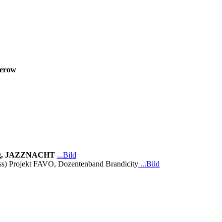
erow
urg, JAZZNACHT
...Bild
 (ss) Projekt FAVO, Dozentenband Brandicity
...Bild