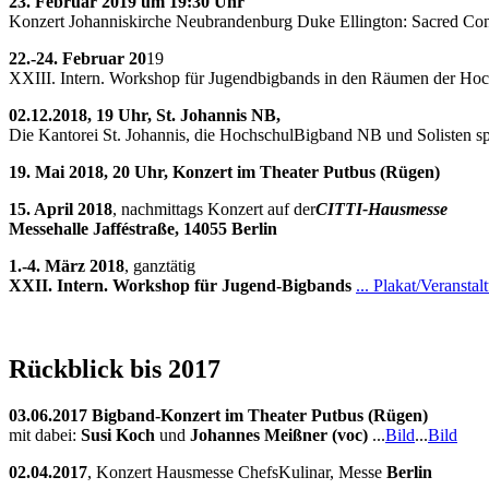
23. Februar 2019 um 19:30 Uhr
Konzert Johanniskirche Neubrandenburg Duke Ellington: Sacred Conc
22.-24. Februar 20
19
XXIII. Intern. Workshop für Jugendbigbands in den Räumen der Hoc
02.12.2018, 19 Uhr, St. Johannis NB,
Die Kantorei St. Johannis, die HochschulBigband NB und Solisten sp
19. Mai 2018, 20 Uhr, Konzert im Theater Putbus (Rügen)
15. April 2018
, nachmittags Konzert auf der
CITTI-Hausmesse
Messehalle Jafféstraße, 14055 Berlin
1.-4. März 2018
, ganztätig
XXII. Intern. Workshop für Jugend-Bigbands
... Plakat/Veranstal
Rückblick bis 2017
03.06.2017 Bigband-Konzert im Theater Putbus (Rügen)
mit dabei:
Susi Koch
und
Johannes Meißner (voc)
...
Bild
...
Bild
02.04.2017
, Konzert Hausmesse ChefsKulinar, Messe
Berlin