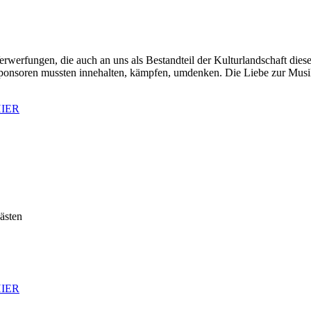
werfungen, die auch an uns als Bestandteil der Kulturlandschaft dieser
n, Sponsoren mussten innehalten, kämpfen, umdenken. Die Liebe zur Musik
 HIER
ästen
 HIER